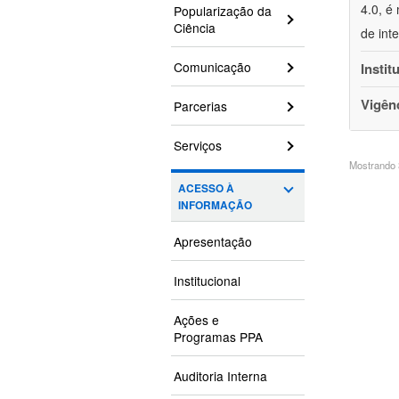
4.0, é
Popularização da
Ciência
de int
Comunicação
Instit
Vigên
Parcerias
Serviços
Mostrando 3
ACESSO À
INFORMAÇÃO
Apresentação
Institucional
Ações e
Programas PPA
Auditoria Interna