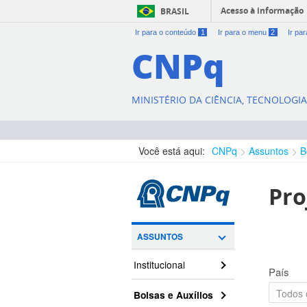
Acesso à informação
BRASIL
Ir para o conteúdo
1
Ir para o menu
2
Ir pa
CNPq
MINISTÉRIO DA CIÊNCIA, TECNOLOGI
Você está aqui:
CNPq
Assuntos
B
Pro
ASSUNTOS
Institucional
País
Bolsas e Auxílios