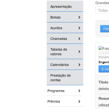
Grandes
Apresentação
Bolsas
Auxílios
Filt
Chamadas
Tabelas de
COOR
valores
ENGEN
Engenh
Calendários
E-ma
Prestação de
contas
Título
defeit
Programas
Resu
Prêmios
utiliz