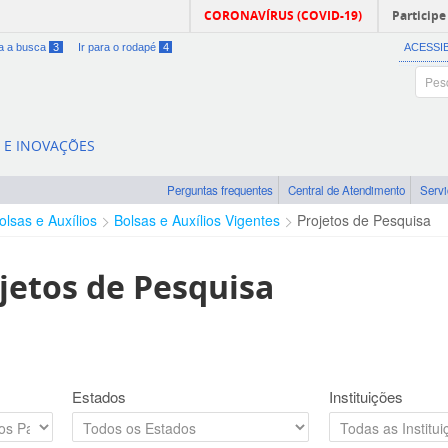
CORONAVÍRUS (COVID-19)
Participe
ra a busca
3
Ir para o rodapé
4
ACESSI
A E INOVAÇÕES
Perguntas frequentes
Central de Atendimento
Serv
olsas e Auxílios
Bolsas e Auxílios Vigentes
Projetos de Pesquisa
jetos de Pesquisa
Estados
Instituições