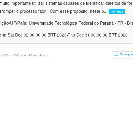
 muito importante utilizar sistemas capazes de identificar defeitos de
erromper o processo fabril. Com esse propósito, neste p
...
leia mais
uição/UF/País:
Universidade Tecnológica Federal do Paraná - PR - Bra
cia:
Sat Dec 02 00:00:00 BRT 2023-Thu Dec 31 00:00:00 BRT 2026
← Primeir
.852 - 3.852 de 4.019 resultados.