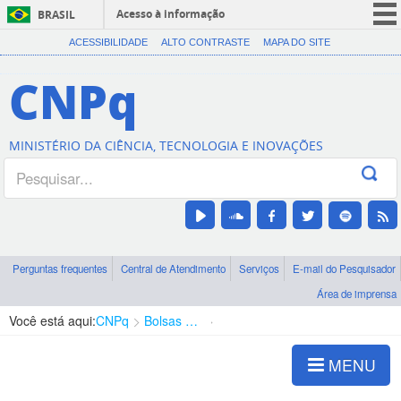
Acesso à informação
BRASIL
CORONAVÍRUS (COVID-19)
ACESSIBILIDADE
ALTO CONTRASTE
MAPA DO SITE
Participe
CNPq
Serviços
Legislação
MINISTÉRIO DA CIÊNCIA, TECNOLOGIA E INOVAÇÕES
Canais
Perguntas frequentes
Central de Atendimento
Serviços
E-mail do Pesquisador
Área de imprensa
Você está aqui:
CNPq
Bolsas e Auxílios Vigentes
Projetos de Pesquisa
MENU