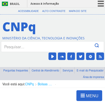
Acesso à informação
BRASIL
CORONAVÍRUS (COVID-19)
ACESSIBILIDADE
ALTO CONTRASTE
MAPA DO SITE
Participe
CNPq
Serviços
Legislação
MINISTÉRIO DA CIÊNCIA, TECNOLOGIA E INOVAÇÕES
Canais
Perguntas frequentes
Central de Atendimento
Serviços
E-mail do Pesquisador
Área de imprensa
Você está aqui:
CNPq
Bolsas e Auxílios Vigentes
Projetos de Pesquisa
MENU