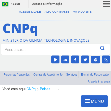
Acesso à informação
BRASIL
CORONAVÍRUS (COVID-19)
ACESSIBILIDADE
ALTO CONTRASTE
MAPA DO SITE
Participe
CNPq
Serviços
Legislação
MINISTÉRIO DA CIÊNCIA, TECNOLOGIA E INOVAÇÕES
Canais
Perguntas frequentes
Central de Atendimento
Serviços
E-mail do Pesquisador
Área de imprensa
Você está aqui:
CNPq
Bolsas e Auxílios Vigentes
Projetos de Pesquisa
MENU