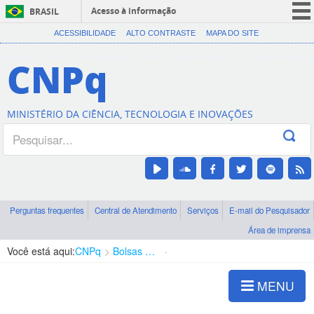
Acesso à informação
BRASIL
CORONAVÍRUS (COVID-19)
ACESSIBILIDADE
ALTO CONTRASTE
MAPA DO SITE
Participe
CNPq
Serviços
Legislação
MINISTÉRIO DA CIÊNCIA, TECNOLOGIA E INOVAÇÕES
Canais
Perguntas frequentes
Central de Atendimento
Serviços
E-mail do Pesquisador
Área de imprensa
Você está aqui:
CNPq
Bolsas e Auxílios Vigentes
Projetos de Pesquisa
MENU