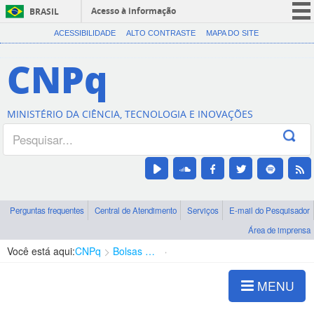
Acesso à informação
BRASIL
CORONAVÍRUS (COVID-19)
ACESSIBILIDADE
ALTO CONTRASTE
MAPA DO SITE
Participe
CNPq
Serviços
Legislação
MINISTÉRIO DA CIÊNCIA, TECNOLOGIA E INOVAÇÕES
Canais
Perguntas frequentes
Central de Atendimento
Serviços
E-mail do Pesquisador
Área de imprensa
Você está aqui:
CNPq
Bolsas e Auxílios Vigentes
Projetos de Pesquisa
MENU