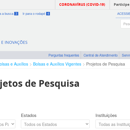
CORONAVÍRUS (COVID-19)
Participe
ra a busca
3
Ir para o rodapé
4
ACESSI
A E INOVAÇÕES
Perguntas frequentes
Central de Atendimento
Serv
olsas e Auxílios
Bolsas e Auxílios Vigentes
Projetos de Pesquisa
jetos de Pesquisa
Estados
Instituições