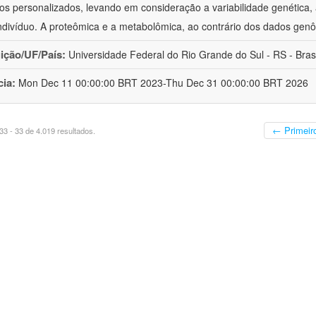
os personalizados, levando em consideração a variabilidade genética, a
ndivíduo. A proteômica e a metabolômica, ao contrário dos dados ge
uição/UF/País:
Universidade Federal do Rio Grande do Sul - RS - Brasi
cia:
Mon Dec 11 00:00:00 BRT 2023-Thu Dec 31 00:00:00 BRT 2026
← Primeir
3 - 33 de 4.019 resultados.