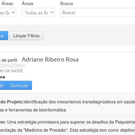
 Áreas
Áreas
Busca
rar
Limpar Filtros
Adriane Ribeiro Rosa
DENADOR(A)
AS DA SAÚDE
ina
il
Currículo
 do Projeto:
identificação dos mecanismos transdiagnósticos em saúd
as e ferramentas de bioinformática
mo:
Uma estratégia promissora para superar os desafios da Psiquiatria 
entação da "Medicina de Precisão". Esta estratégia tem como objetiv