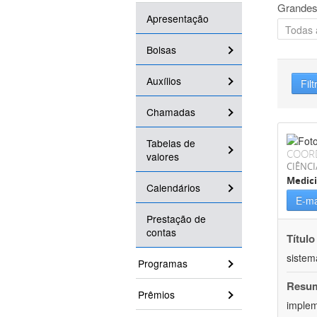
Grandes
Apresentação
Bolsas
Auxílios
Filt
Chamadas
Tabelas de
COOR
valores
CIÊNCI
Medic
Calendários
E-ma
Prestação de
contas
Título
sistem
Programas
Resu
Prêmios
implem