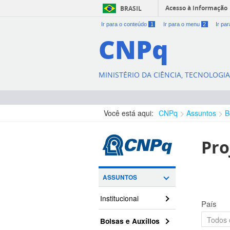
Acesso à informação
BRASIL
Ir para o conteúdo
1
Ir para o menu
2
Ir pa
CNPq
MINISTÉRIO DA CIÊNCIA, TECNOLOGI
Você está aqui:
CNPq
Assuntos
B
Pro
ASSUNTOS
Institucional
País
Bolsas e Auxílios