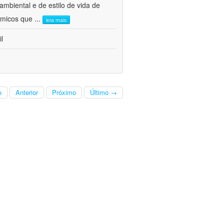
mbiental e de estilo de vida de
nômicos que
...
leia mais
l
o
Anterior
Próximo
Último →