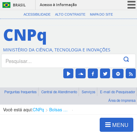
Acesso à informação
BRASIL
CORONAVÍRUS (COVID-19)
ACESSIBILIDADE
ALTO CONTRASTE
MAPA DO SITE
Participe
CNPq
Serviços
Legislação
MINISTÉRIO DA CIÊNCIA, TECNOLOGIA E INOVAÇÕES
Canais
Perguntas frequentes
Central de Atendimento
Serviços
E-mail do Pesquisador
Área de imprensa
Você está aqui:
CNPq
Bolsas e Auxílios Vigentes
Projetos de Pesquisa
MENU