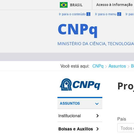
Acesso à informação
BRASIL
Ir para o conteúdo
1
Ir para o menu
2
Ir pa
CNPq
MINISTÉRIO DA CIÊNCIA, TECNOLOGI
Você está aqui:
CNPq
Assuntos
B
Pro
ASSUNTOS
Institucional
País
Bolsas e Auxílios