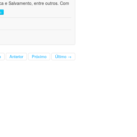
sca e Salvamento, entre outros. Com
is
o
Anterior
Próximo
Último →