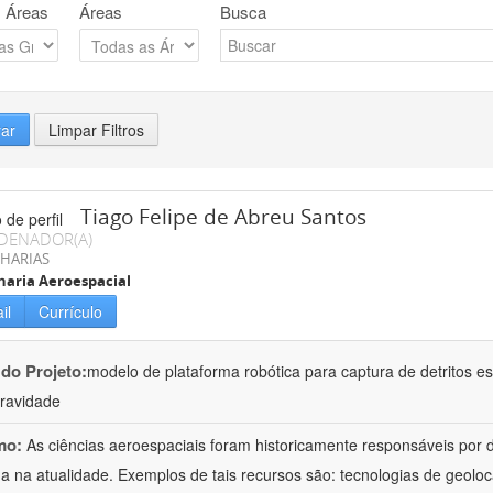
 Áreas
Áreas
Busca
rar
Limpar Filtros
Tiago Felipe de Abreu Santos
DENADOR(A)
HARIAS
aria Aeroespacial
il
Currículo
 do Projeto:
modelo de plataforma robótica para captura de detritos es
ravidade
mo:
As ciências aeroespaciais foram historicamente responsáveis por d
 na atualidade. Exemplos de tais recursos são: tecnologias de geolo