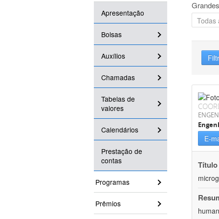
Grandes
Apresentação
Bolsas
Auxílios
Filt
Chamadas
Tabelas de
COOR
valores
ENGEN
Engenh
Calendários
E-ma
Prestação de
contas
Título
microg
Programas
Resu
Prêmios
humana