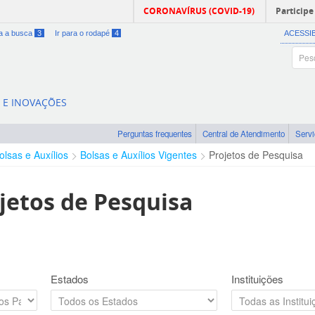
CORONAVÍRUS (COVID-19)
Participe
ra a busca
3
Ir para o rodapé
4
ACESSI
A E INOVAÇÕES
Perguntas frequentes
Central de Atendimento
Serv
olsas e Auxílios
Bolsas e Auxílios Vigentes
Projetos de Pesquisa
jetos de Pesquisa
Estados
Instituições