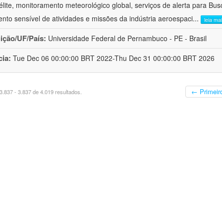
télite, monitoramento meteorológico global, serviços de alerta para Bu
nto sensível de atividades e missões da indústria aeroespaci
...
leia ma
uição/UF/País:
Universidade Federal de Pernambuco - PE - Brasil
cia:
Tue Dec 06 00:00:00 BRT 2022-Thu Dec 31 00:00:00 BRT 2026
← Primeir
.837 - 3.837 de 4.019 resultados.