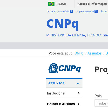
Acesso à informação
BRASIL
Ir para o conteúdo
1
Ir para o menu
2
Ir pa
CNPq
MINISTÉRIO DA CIÊNCIA, TECNOLOGI
Você está aqui:
CNPq
Assuntos
B
Pro
ASSUNTOS
Institucional
País
Bolsas e Auxílios