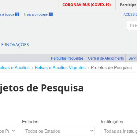
CORONAVÍRUS (COVID-19)
Participe
ra a busca
3
Ir para o rodapé
4
ACESSI
A E INOVAÇÕES
Perguntas frequentes
Central de Atendimento
Serv
olsas e Auxílios
Bolsas e Auxílios Vigentes
Projetos de Pesquisa
jetos de Pesquisa
Estados
Instituições