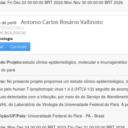
cia:
Fri Dec 23 00:00:00 BRT 2022-Mon Nov 30 00:00:00 BRT 2026
Antonio Carlos Rosário Vallinoto
DENADOR(A)
AS BIOLÓGICAS
iologia
il
Currículo
 do Projeto:
estudo clínico-epidemiológico, molecular e imunogenético d
 do pará
mo:
No presente projeto propomos um estudo clínico-epidemiológico, 
ão pelo human T-lymphotropic virus 1 e 2 (HTLV-1/2) seguido de acom
duos detectados com a infecção, por meio do do Serviço de Atendime
H), do Laboratório de Virologia da Universidade Federal do Pará. A p
uição/UF/País:
Universidade Federal do Pará - PA - Brasil
cia:
Mon Dec 04 00:00:00 BRT 2023-Thu Dec 31 00:00:00 BRT 2026