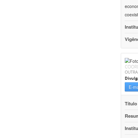
econom
coexis
Instit
Vigên
COOR
OUTRA
Divulg
E-ma
Título
Resu
Instit