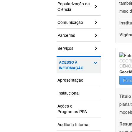
também
Popularização da
Ciência
meio d
Comunicação
Instit
Vigên
Parcerias
Serviços
COOR
ACESSO À
CIÊNCI
INFORMAÇÃO
Geociê
Apresentação
E-ma
Institucional
Título
planal
Ações e
Programas PPA
model
Resu
Auditoria Interna
seus r