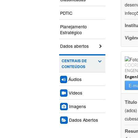
desenv
PDTIC
infecç
Instit
Planejamento
Estratégico
Vigên
Dados abertos
CENTRAIS DE
COOR
CONTEÚDOS
ENGEN
Engenh
Áudios
E-ma
Vídeos
Título
Imagens
(adcs)
cubesa
Dados Abertos
Resu