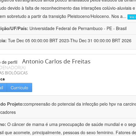
udo devido à falta de reconhecimento das interações colúvio-aluviais e
em sobretudo a partir da transição Pleistoceno/Holoceno. Nos a
...
leia
uição/UF/País:
Universidade Federal de Pernambuco - PE - Brasil
cia:
Tue Dec 05 00:00:00 BRT 2023-Thu Dec 31 00:00:00 BRT 2026
Antonio Carlos de Freitas
DENADOR(A)
AS BIOLÓGICAS
ica
il
Currículo
 do Projeto:
compreensão do potencial da infecção pelo hpv na carci
rcadores
mo:
O câncer de mama é uma preocupação de saúde mundial e o segun
sil que acomete, principalmente, pessoas do sexo feminino. Fatores d