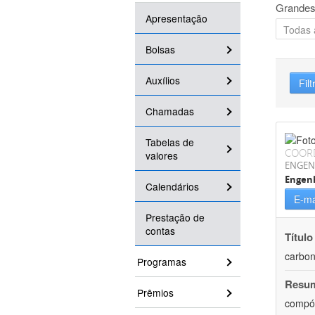
Grandes
Apresentação
Bolsas
Auxílios
Filt
Chamadas
Tabelas de
COOR
valores
ENGEN
Engenh
Calendários
E-ma
Prestação de
contas
Título
carbon
Programas
Resu
Prêmios
compós