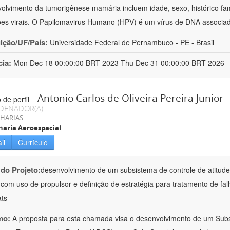
olvimento da tumorigênese mamária incluem idade, sexo, histórico fam
ões virais. O Papilomavirus Humano (HPV) é um vírus de DNA associa
uição/UF/País:
Universidade Federal de Pernambuco - PE - Brasil
cia:
Mon Dec 18 00:00:00 BRT 2023-Thu Dec 31 00:00:00 BRT 2026
Antonio Carlos de Oliveira Pereira Junior
DENADOR(A)
HARIAS
aria Aeroespacial
il
Currículo
 do Projeto:
desenvolvimento de um subsistema de controle de atitude
 com uso de propulsor e definição de estratégia para tratamento de falh
ts
mo:
A proposta para esta chamada visa o desenvolvimento de um Subs