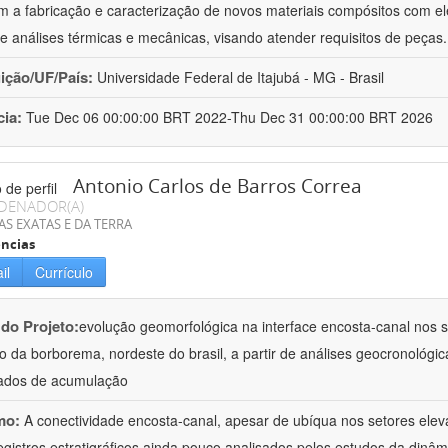
 a fabricação e caracterização de novos materiais compósitos com el
e análises térmicas e mecânicas, visando atender requisitos de peças
uição/UF/País:
Universidade Federal de Itajubá - MG - Brasil
cia:
Tue Dec 06 00:00:00 BRT 2022-Thu Dec 31 00:00:00 BRT 2026
Antonio Carlos de Barros Correa
DENADOR(A)
AS EXATAS E DA TERRA
ncias
il
Currículo
 do Projeto:
evolução geomorfológica na interface encosta-canal nos se
to da borborema, nordeste do brasil, a partir de análises geocronológic
ados de acumulação
mo:
A conectividade encosta-canal, apesar de ubíqua nos setores ele
egistros estratigráficos ainda pouco analisados pelos estudos da dinâ