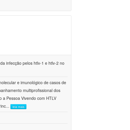
a infecção pelos htlv-1 e htlv-2 no
molecular e imunológico de casos de
panhamento multiprofissional dos
nto a Pessoa Vivendo com HTLV
rinc
...
leia mais