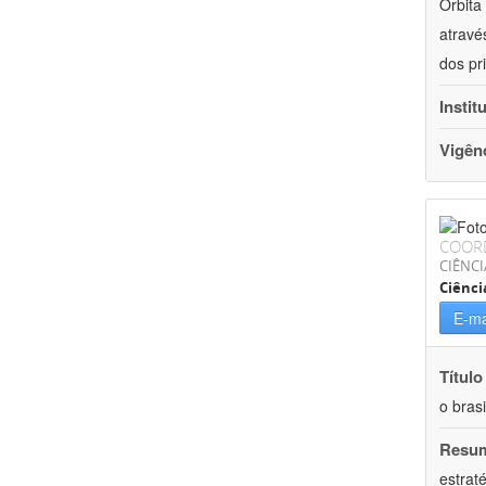
Órbita
atravé
dos pr
Instit
Vigên
COOR
CIÊNC
Ciênci
E-ma
Título
o brasi
Resu
estrat