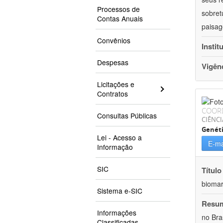
Processos de
sobret
Contas Anuais
paisag
Convênios
Instit
Despesas
Vigên
Licitações e
Contratos
COOR
Consultas Públicas
CIÊNCI
Genét
Lei - Acesso a
E-ma
Informação
SIC
Título
bioma
Sistema e-SIC
Resu
Informações
no Bra
Classificadas