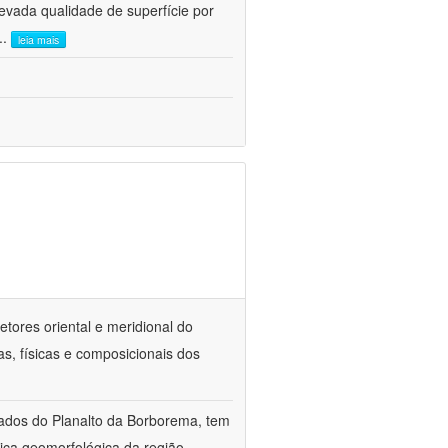
evada qualidade de superfície por
...
leia mais
tores oriental e meridional do
as, físicas e composicionais dos
vados do Planalto da Borborema, tem
mica geomorfológica da região,