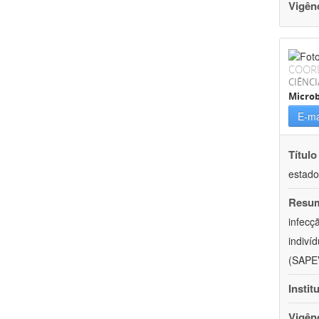
Vigên
COOR
CIÊNCI
Microb
E-ma
Título
estado
Resu
infecç
indiví
(SAPEV
Instit
Vigên