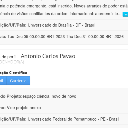
ia e potência emergente, está inserido. Novos arranjos de poder est
tência de visões conflitantes da ordem internacional: a ordem inte
...
le
uição/UF/País:
Universidade de Brasília - DF - Brasil
cia:
Tue Dec 05 00:00:00 BRT 2023-Thu Dec 31 00:00:00 BRT 2026
Antonio Carlos Pavao
DENADOR(A)
ação Científica
il
Currículo
 do Projeto:
espaço ciência, novo de novo
mo:
Vide projeto anexo
uição/UF/País:
Universidade Federal de Pernambuco - PE - Brasil