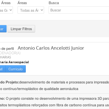
 Áreas
Áreas
Busca
rar
Limpar Filtros
Antonio Carlos Ancelotti Junior
DENADOR(A)
HARIAS
aria Aeroespacial
il
Currículo
 do Projeto:
desenvolvimento de materiais e processos para impressã
o contínuo/termoplástico de qualidade aeronáutica
mo:
O projeto consiste no desenvolvimento de uma impressora 3D para
itos termoplásticos reforçados com fibra de carbono contínua para u