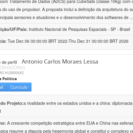
 com Tratamento de Dados (ADCS) para CubeSats (classe 10kg) com 
s do uso de propulsor. A proposta inclui a definição da arquitetura do 
incipais sensores e atuadores e o desenvolvimento dos softwares de
..
uição/UF/País:
Instituto Nacional de Pesquisas Espaciais - SP - Brasil
cia:
Tue Dec 06 00:00:00 BRT 2022-Thu Dec 31 00:00:00 BRT 2026
Antonio Carlos Moraes Lessa
DENADOR(A)
IAS HUMANAS
a Política
il
Currículo
 do Projeto:
a rivalidade entre os estados unidos e a china: diplomacia
l
mo:
A crescente competição estratégica entre EUA e China nas esferas 
égica resume a disputa pela hegemonia global e constitui o complexo c