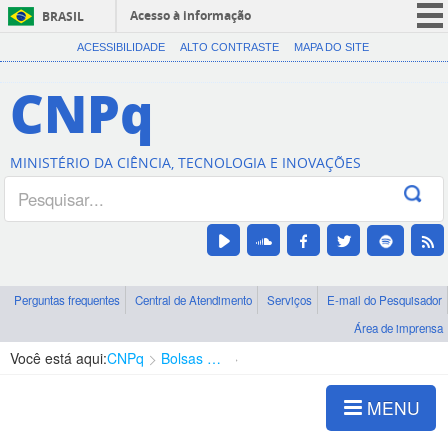
Acesso à informação
BRASIL
CORONAVÍRUS (COVID-19)
ACESSIBILIDADE
ALTO CONTRASTE
MAPA DO SITE
Participe
CNPq
Serviços
Legislação
MINISTÉRIO DA CIÊNCIA, TECNOLOGIA E INOVAÇÕES
Canais
Perguntas frequentes
Central de Atendimento
Serviços
E-mail do Pesquisador
Área de imprensa
Você está aqui:
CNPq
Bolsas e Auxílios Vigentes
Projetos de Pesquisa
MENU