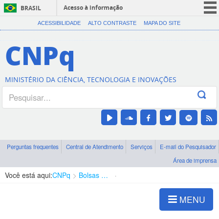
Acesso à informação
BRASIL
CORONAVÍRUS (COVID-19)
ACESSIBILIDADE
ALTO CONTRASTE
MAPA DO SITE
Participe
CNPq
Serviços
Legislação
MINISTÉRIO DA CIÊNCIA, TECNOLOGIA E INOVAÇÕES
Canais
Perguntas frequentes
Central de Atendimento
Serviços
E-mail do Pesquisador
Área de imprensa
Você está aqui:
CNPq
Bolsas e Auxílios Vigentes
Projetos de Pesquisa
MENU