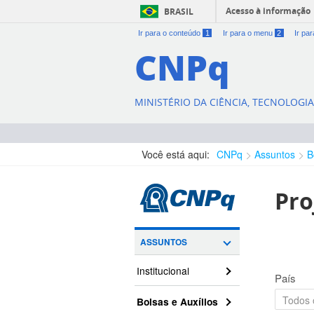
Acesso à informação
BRASIL
Ir para o conteúdo
1
Ir para o menu
2
Ir pa
CNPq
MINISTÉRIO DA CIÊNCIA, TECNOLOGI
Você está aqui:
CNPq
Assuntos
B
Pro
ASSUNTOS
Institucional
País
Bolsas e Auxílios