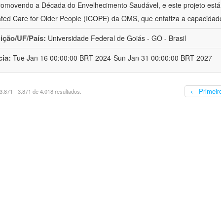
romovendo a Década do Envelhecimento Saudável, e este projeto está 
ated Care for Older People (ICOPE) da OMS, que enfatiza a capacidad
uição/UF/País:
Universidade Federal de Goiás - GO - Brasil
cia:
Tue Jan 16 00:00:00 BRT 2024-Sun Jan 31 00:00:00 BRT 2027
← Primeir
.871 - 3.871 de 4.018 resultados.