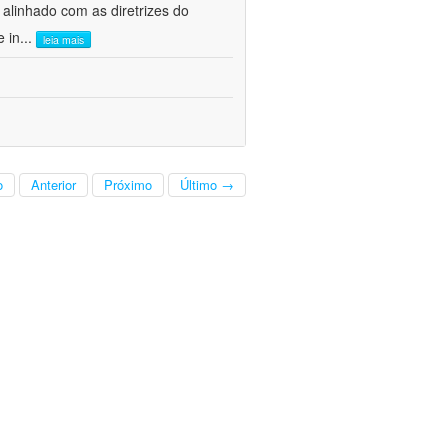
alinhado com as diretrizes do
e in
...
leia mais
o
Anterior
Próximo
Último →