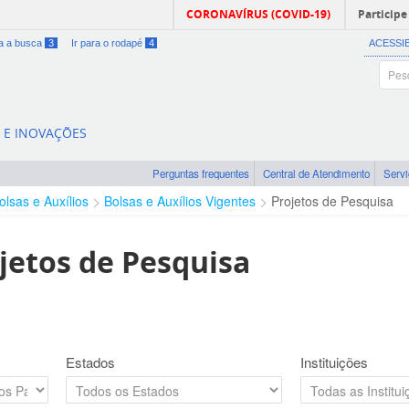
CORONAVÍRUS (COVID-19)
Participe
ra a busca
3
Ir para o rodapé
4
ACESSI
A E INOVAÇÕES
Perguntas frequentes
Central de Atendimento
Serv
olsas e Auxílios
Bolsas e Auxílios Vigentes
Projetos de Pesquisa
jetos de Pesquisa
Estados
Instituições