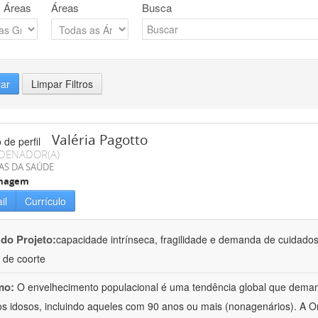
 Áreas
Áreas
Busca
rar
Limpar Filtros
Valéria Pagotto
DENADOR(A)
AS DA SAÚDE
magem
il
Currículo
 do Projeto:
capacidade intrínseca, fragilidade e demanda de cuidado
 de coorte
mo:
O envelhecimento populacional é uma tendência global que deman
os idosos, incluindo aqueles com 90 anos ou mais (nonagenários). A