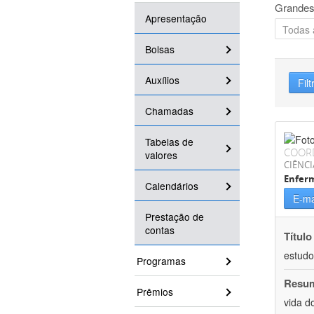
Grandes
Apresentação
Bolsas
Auxílios
Filt
Chamadas
Tabelas de
COOR
valores
CIÊNCI
Enfer
Calendários
E-ma
Prestação de
contas
Título
estudo
Programas
Resu
Prêmios
vida d