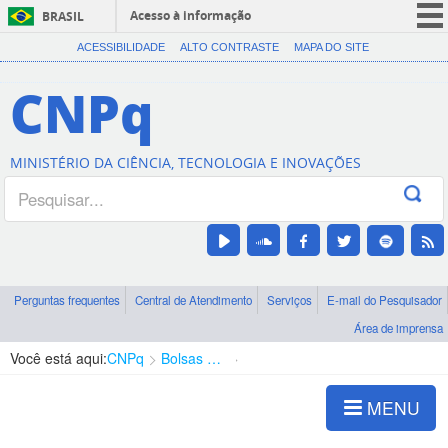
Acesso à informação
BRASIL
CORONAVÍRUS (COVID-19)
ACESSIBILIDADE
ALTO CONTRASTE
MAPA DO SITE
Participe
CNPq
Serviços
Legislação
MINISTÉRIO DA CIÊNCIA, TECNOLOGIA E INOVAÇÕES
Canais
Perguntas frequentes
Central de Atendimento
Serviços
E-mail do Pesquisador
Área de imprensa
Você está aqui:
CNPq
Bolsas e Auxílios Vigentes
Projetos de Pesquisa
MENU