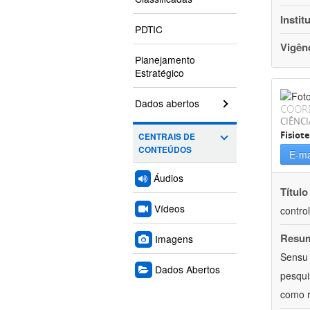
Instit
PDTIC
Vigên
Planejamento
Estratégico
Dados abertos
COOR
CIÊNCI
Fisiot
CENTRAIS DE
CONTEÚDOS
E-ma
Áudios
Título
Vídeos
contro
Resu
Imagens
Sensu 
Dados Abertos
pesqui
como r