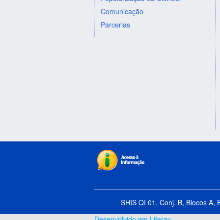
Comunicação
Parcerias
SHIS QI 01, Conj. B, Blocos A, 
Desenvolvido em Liferay