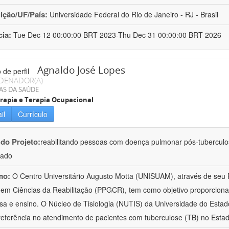
uição/UF/País:
Universidade Federal do Rio de Janeiro - RJ - Brasil
cia:
Tue Dec 12 00:00:00 BRT 2023-Thu Dec 31 00:00:00 BRT 2026
Agnaldo José Lopes
DENADOR(A)
AS DA SAÚDE
erapia e Terapia Ocupacional
il
Currículo
 do Projeto:
reabilitando pessoas com doença pulmonar pós-tubercul
lado
mo:
O Centro Universitário Augusto Motta (UNISUAM), através de seu
em Ciências da Reabilitação (PPGCR), tem como objetivo proporcionar 
sa e ensino. O Núcleo de Tisiologia (NUTIS) da Universidade do Estad
eferência no atendimento de pacientes com tuberculose (TB) no Esta