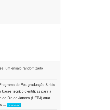
ose: um ensaio randomizado
 Programa de Pós-graduação Stricto
bases técnico-científicas para a
o do Rio de Janeiro (UERJ) atua
do
...
leia mais