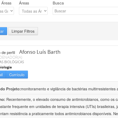
 Áreas
Áreas
Busca
rar
Limpar Filtros
Afonso Luís Barth
DENADOR(A)
AS BIOLÓGICAS
iologia
il
Currículo
 do Projeto:
monitoramento e vigilância de bactérias multirresistente
mo:
Recentemente, o elevado consumo de antimicrobianos, como os c
astante frequente em unidades de terapia intensiva (UTIs) brasileiras, 
ntam resistência a praticamente todos antimicrobianos disponíveis. N