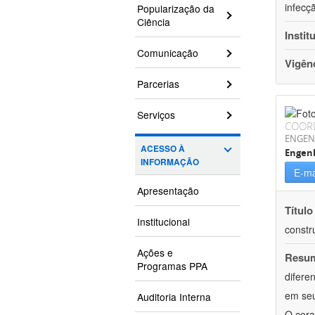
infecç
Popularização da
Ciência
Instit
Comunicação
Vigên
Parcerias
Serviços
COOR
ENGEN
ACESSO À
Engenh
INFORMAÇÃO
E-ma
Apresentação
Título
Institucional
constr
Ações e
Resu
Programas PPA
difere
em seu
Auditoria Interna
O cora