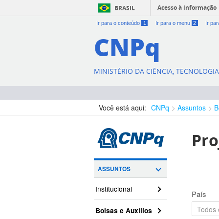
Acesso à informação
BRASIL
Ir para o conteúdo
1
Ir para o menu
2
Ir pa
CNPq
MINISTÉRIO DA CIÊNCIA, TECNOLOGI
Você está aqui:
CNPq
Assuntos
B
Pro
ASSUNTOS
Institucional
País
Bolsas e Auxílios