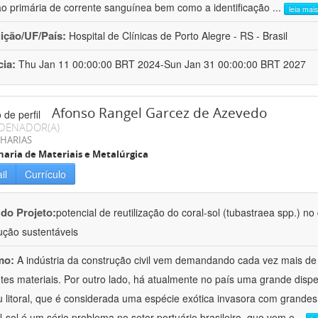
ão primária de corrente sanguínea bem como a identificação
...
leia mais
uição/UF/País:
Hospital de Clínicas de Porto Alegre - RS - Brasil
cia:
Thu Jan 11 00:00:00 BRT 2024-Sun Jan 31 00:00:00 BRT 2027
Afonso Rangel Garcez de Azevedo
DENADOR(A)
HARIAS
aria de Materiais e Metalúrgica
il
Currículo
 do Projeto:
potencial de reutilização do coral-sol (tubastraea spp.) n
ução sustentáveis
mo:
A indústria da construção civil vem demandando cada vez mais de
ntes materiais. Por outro lado, há atualmente no país uma grande dispe
 litoral, que é considerada uma espécie exótica invasora com grande
l-sol é um sério problema no setor portuário brasileiro, que vem e
...