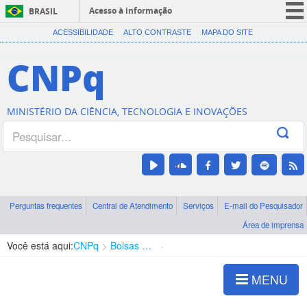
Acesso à informação
BRASIL
CORONAVÍRUS (COVID-19)
ACESSIBILIDADE
ALTO CONTRASTE
MAPA DO SITE
Participe
CNPq
Serviços
Legislação
MINISTÉRIO DA CIÊNCIA, TECNOLOGIA E INOVAÇÕES
Canais
Perguntas frequentes
Central de Atendimento
Serviços
E-mail do Pesquisador
Área de imprensa
Você está aqui:
CNPq
Bolsas e Auxílios Vigentes
Projetos de Pesquisa
MENU