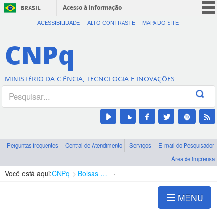
Acesso à informação
BRASIL
CORONAVÍRUS (COVID-19)
ACESSIBILIDADE
ALTO CONTRASTE
MAPA DO SITE
Participe
CNPq
Serviços
Legislação
MINISTÉRIO DA CIÊNCIA, TECNOLOGIA E INOVAÇÕES
Canais
Perguntas frequentes
Central de Atendimento
Serviços
E-mail do Pesquisador
Área de imprensa
Você está aqui:
CNPq
Bolsas e Auxílios Vigentes
Projetos de Pesquisa
MENU