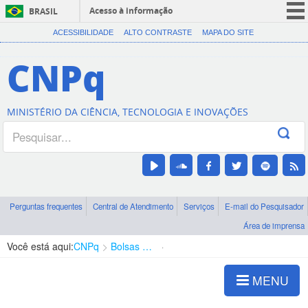
Acesso à informação
BRASIL
CORONAVÍRUS (COVID-19)
ACESSIBILIDADE
ALTO CONTRASTE
MAPA DO SITE
Participe
CNPq
Serviços
Legislação
MINISTÉRIO DA CIÊNCIA, TECNOLOGIA E INOVAÇÕES
Canais
Perguntas frequentes
Central de Atendimento
Serviços
E-mail do Pesquisador
Área de imprensa
Você está aqui:
CNPq
Bolsas e Auxílios Vigentes
Projetos de Pesquisa
MENU