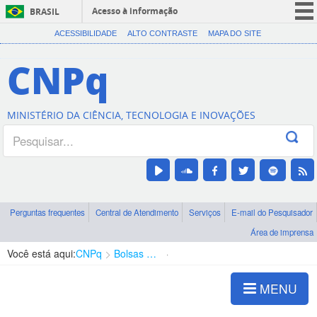
Acesso à informação
BRASIL
CORONAVÍRUS (COVID-19)
ACESSIBILIDADE
ALTO CONTRASTE
MAPA DO SITE
Participe
CNPq
Serviços
Legislação
MINISTÉRIO DA CIÊNCIA, TECNOLOGIA E INOVAÇÕES
Canais
Perguntas frequentes
Central de Atendimento
Serviços
E-mail do Pesquisador
Área de imprensa
Você está aqui:
CNPq
Bolsas e Auxílios Vigentes
Projetos de Pesquisa
MENU