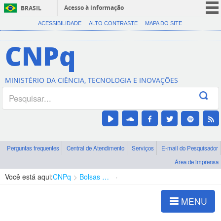
Acesso à informação
BRASIL
CORONAVÍRUS (COVID-19)
ACESSIBILIDADE
ALTO CONTRASTE
MAPA DO SITE
Participe
CNPq
Serviços
Legislação
MINISTÉRIO DA CIÊNCIA, TECNOLOGIA E INOVAÇÕES
Canais
Perguntas frequentes
Central de Atendimento
Serviços
E-mail do Pesquisador
Área de imprensa
Você está aqui:
CNPq
Bolsas e Auxílios Vigentes
Projetos de Pesquisa
MENU