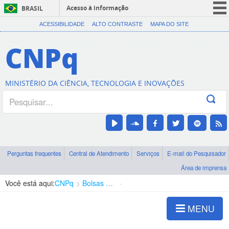
Acesso à informação
BRASIL
CORONAVÍRUS (COVID-19)
ACESSIBILIDADE
ALTO CONTRASTE
MAPA DO SITE
Participe
CNPq
Serviços
Legislação
MINISTÉRIO DA CIÊNCIA, TECNOLOGIA E INOVAÇÕES
Canais
Perguntas frequentes
Central de Atendimento
Serviços
E-mail do Pesquisador
Área de imprensa
Você está aqui:
CNPq
Bolsas e Auxílios Vigentes
Projetos de Pesquisa
MENU