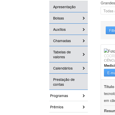
Grandes
Apresentação
Bolsas
Auxílios
Filt
Chamadas
Tabelas de
COOR
valores
CIÊNCI
Medici
Calendários
E-ma
Prestação de
contas
Título
tecnol
Programas
em cã
Prêmios
Resu