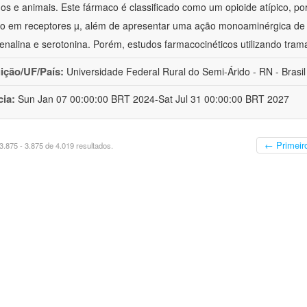
s e animais. Este fármaco é classificado como um opioide atípico, po
o em receptores µ, além de apresentar uma ação monoaminérgica de 
enalina e serotonina. Porém, estudos farmacocinéticos utilizando trama
uição/UF/País:
Universidade Federal Rural do Semi-Árido - RN - Brasil
cia:
Sun Jan 07 00:00:00 BRT 2024-Sat Jul 31 00:00:00 BRT 2027
← Primeir
.875 - 3.875 de 4.019 resultados.