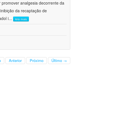
r promover analgesia decorrente da
inibição da recaptação de
dol i
...
leia mais
o
Anterior
Próximo
Último →