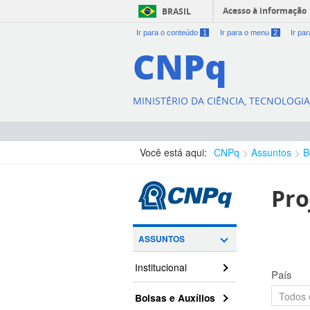
Acesso à informação
BRASIL
Ir para o conteúdo
1
Ir para o menu
2
Ir pa
CNPq
MINISTÉRIO DA CIÊNCIA, TECNOLOGI
Você está aqui:
CNPq
Assuntos
B
Pro
ASSUNTOS
Institucional
País
Bolsas e Auxílios