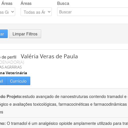
 Áreas
Áreas
Busca
rar
Limpar Filtros
Valéria Veras de Paula
DENADOR(A)
AS AGRÁRIAS
na Veterinária
il
Currículo
 do Projeto:
estudo avançado de nanoestruturas contendo tramadol e 
ógico e avaliações toxicológicas, farmacocinéticas e farmacodinâmicas 
es
mo:
O tramadol é um analgésico opioide amplamente utilizado para tr