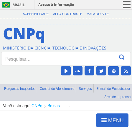
Acesso à informação
BRASIL
CORONAVÍRUS (COVID-19)
ACESSIBILIDADE
ALTO CONTRASTE
MAPA DO SITE
Participe
CNPq
Serviços
Legislação
MINISTÉRIO DA CIÊNCIA, TECNOLOGIA E INOVAÇÕES
Canais
Perguntas frequentes
Central de Atendimento
Serviços
E-mail do Pesquisador
Área de imprensa
Você está aqui:
CNPq
Bolsas e Auxílios Vigentes
Projetos de Pesquisa
MENU