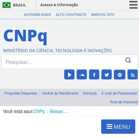
Acesso à informação
BRASIL
CORONAVÍRUS (COVID-19)
ACESSIBILIDADE
ALTO CONTRASTE
MAPA DO SITE
Participe
CNPq
Serviços
Legislação
MINISTÉRIO DA CIÊNCIA, TECNOLOGIA E INOVAÇÕES
Canais
Perguntas frequentes
Central de Atendimento
Serviços
E-mail do Pesquisador
Área de imprensa
Você está aqui:
CNPq
Bolsas e Auxílios Vigentes
Projetos de Pesquisa
MENU