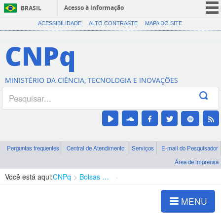
Acesso à informação
BRASIL
CORONAVÍRUS (COVID-19)
ACESSIBILIDADE
ALTO CONTRASTE
MAPA DO SITE
Participe
CNPq
Serviços
Legislação
MINISTÉRIO DA CIÊNCIA, TECNOLOGIA E INOVAÇÕES
Canais
Perguntas frequentes
Central de Atendimento
Serviços
E-mail do Pesquisador
Área de imprensa
Você está aqui:
CNPq
Bolsas e Auxílios Vigentes
Projetos de Pesquisa
MENU