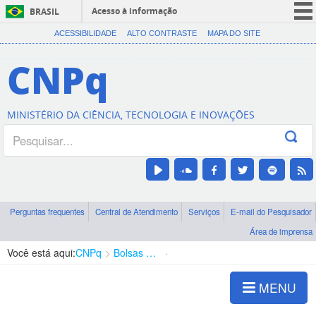
Acesso à informação
BRASIL
CORONAVÍRUS (COVID-19)
ACESSIBILIDADE
ALTO CONTRASTE
MAPA DO SITE
Participe
CNPq
Serviços
Legislação
MINISTÉRIO DA CIÊNCIA, TECNOLOGIA E INOVAÇÕES
Canais
Perguntas frequentes
Central de Atendimento
Serviços
E-mail do Pesquisador
Área de imprensa
Você está aqui:
CNPq
Bolsas e Auxílios Vigentes
Projetos de Pesquisa
MENU