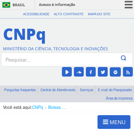
Acesso à informação
BRASIL
CORONAVÍRUS (COVID-19)
ACESSIBILIDADE
ALTO CONTRASTE
MAPA DO SITE
Participe
CNPq
Serviços
Legislação
MINISTÉRIO DA CIÊNCIA, TECNOLOGIA E INOVAÇÕES
Canais
Perguntas frequentes
Central de Atendimento
Serviços
E-mail do Pesquisador
Área de imprensa
Você está aqui:
CNPq
Bolsas e Auxílios Vigentes
Projetos de Pesquisa
MENU