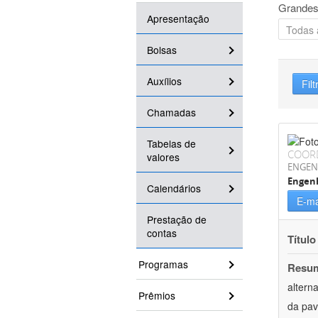
Grandes
Apresentação
Bolsas
Auxílios
Filt
Chamadas
Tabelas de
COOR
valores
ENGEN
Engenh
Calendários
E-ma
Prestação de
contas
Título
Programas
Resu
altern
Prêmios
da pav