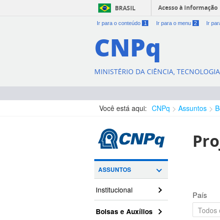
Acesso à informação
BRASIL
Ir para o conteúdo
1
Ir para o menu
2
Ir pa
CNPq
MINISTÉRIO DA CIÊNCIA, TECNOLOGI
Você está aqui:
CNPq
Assuntos
B
Pro
ASSUNTOS
Institucional
País
Bolsas e Auxílios