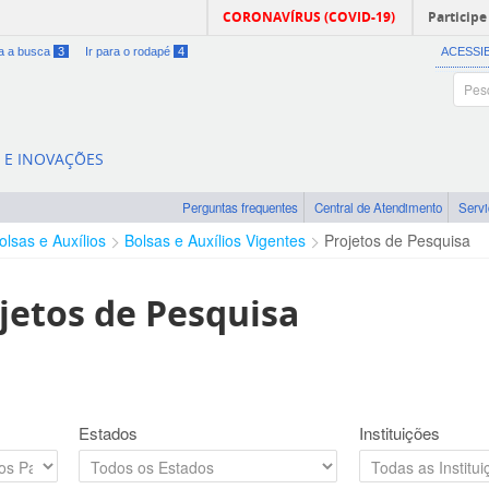
CORONAVÍRUS (COVID-19)
Participe
ra a busca
3
Ir para o rodapé
4
ACESSI
A E INOVAÇÕES
Perguntas frequentes
Central de Atendimento
Serv
olsas e Auxílios
Bolsas e Auxílios Vigentes
Projetos de Pesquisa
jetos de Pesquisa
Estados
Instituições