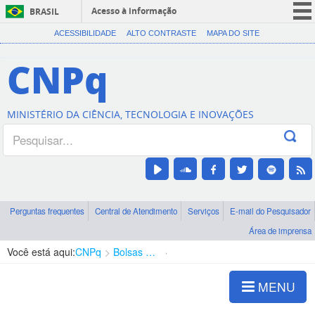
Acesso à informação
BRASIL
CORONAVÍRUS (COVID-19)
ACESSIBILIDADE
ALTO CONTRASTE
MAPA DO SITE
Participe
CNPq
Serviços
Legislação
MINISTÉRIO DA CIÊNCIA, TECNOLOGIA E INOVAÇÕES
Canais
Perguntas frequentes
Central de Atendimento
Serviços
E-mail do Pesquisador
Área de imprensa
Você está aqui:
CNPq
Bolsas e Auxílios Vigentes
Projetos de Pesquisa
MENU