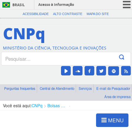
Acesso à informação
BRASIL
CORONAVÍRUS (COVID-19)
ACESSIBILIDADE
ALTO CONTRASTE
MAPA DO SITE
Participe
CNPq
Serviços
Legislação
MINISTÉRIO DA CIÊNCIA, TECNOLOGIA E INOVAÇÕES
Canais
Perguntas frequentes
Central de Atendimento
Serviços
E-mail do Pesquisador
Área de imprensa
Você está aqui:
CNPq
Bolsas e Auxílios Vigentes
Projetos de Pesquisa
MENU