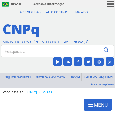
Acesso à informação
BRASIL
CORONAVÍRUS (COVID-19)
ACESSIBILIDADE
ALTO CONTRASTE
MAPA DO SITE
Participe
CNPq
Serviços
Legislação
MINISTÉRIO DA CIÊNCIA, TECNOLOGIA E INOVAÇÕES
Canais
Perguntas frequentes
Central de Atendimento
Serviços
E-mail do Pesquisador
Área de imprensa
Você está aqui:
CNPq
Bolsas e Auxílios Vigentes
Projetos de Pesquisa
MENU