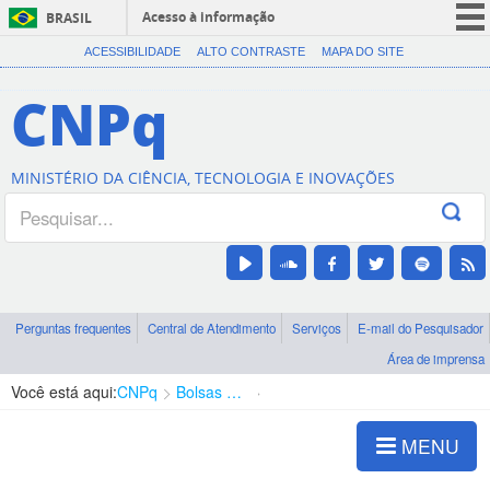
Acesso à informação
BRASIL
CORONAVÍRUS (COVID-19)
ACESSIBILIDADE
ALTO CONTRASTE
MAPA DO SITE
Participe
CNPq
Serviços
Legislação
MINISTÉRIO DA CIÊNCIA, TECNOLOGIA E INOVAÇÕES
Canais
Perguntas frequentes
Central de Atendimento
Serviços
E-mail do Pesquisador
Área de imprensa
Você está aqui:
CNPq
Bolsas e Auxílios Vigentes
Projetos de Pesquisa
MENU