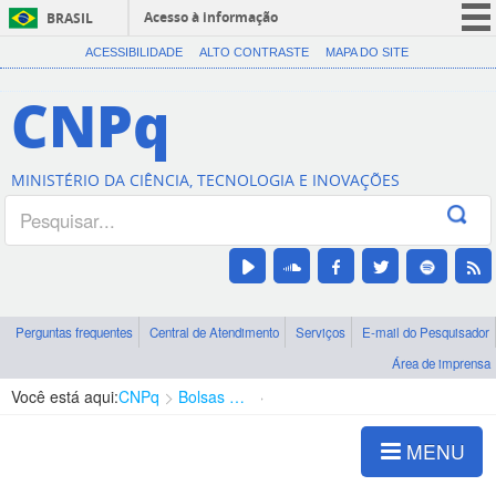
Acesso à informação
BRASIL
CORONAVÍRUS (COVID-19)
ACESSIBILIDADE
ALTO CONTRASTE
MAPA DO SITE
Participe
CNPq
Serviços
Legislação
MINISTÉRIO DA CIÊNCIA, TECNOLOGIA E INOVAÇÕES
Canais
Perguntas frequentes
Central de Atendimento
Serviços
E-mail do Pesquisador
Área de imprensa
Você está aqui:
CNPq
Bolsas e Auxílios Vigentes
Projetos de Pesquisa
MENU