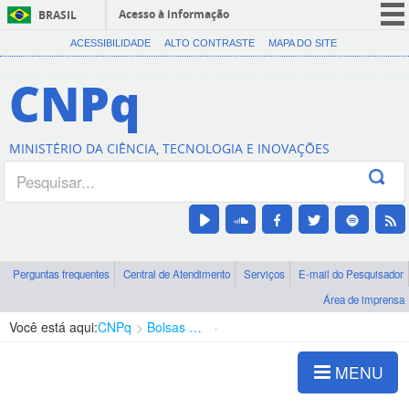
Acesso à informação
BRASIL
CORONAVÍRUS (COVID-19)
ACESSIBILIDADE
ALTO CONTRASTE
MAPA DO SITE
Participe
CNPq
Serviços
Legislação
MINISTÉRIO DA CIÊNCIA, TECNOLOGIA E INOVAÇÕES
Canais
Perguntas frequentes
Central de Atendimento
Serviços
E-mail do Pesquisador
Área de imprensa
Você está aqui:
CNPq
Bolsas e Auxílios Vigentes
Projetos de Pesquisa
MENU