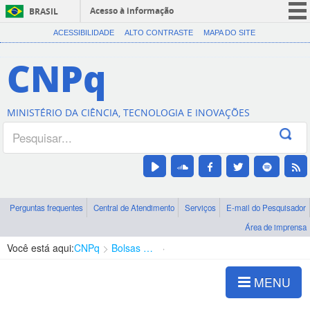
Acesso à informação
BRASIL
CORONAVÍRUS (COVID-19)
ACESSIBILIDADE
ALTO CONTRASTE
MAPA DO SITE
Participe
CNPq
Serviços
Legislação
MINISTÉRIO DA CIÊNCIA, TECNOLOGIA E INOVAÇÕES
Canais
Perguntas frequentes
Central de Atendimento
Serviços
E-mail do Pesquisador
Área de imprensa
Você está aqui:
CNPq
Bolsas e Auxílios Vigentes
Projetos de Pesquisa
MENU