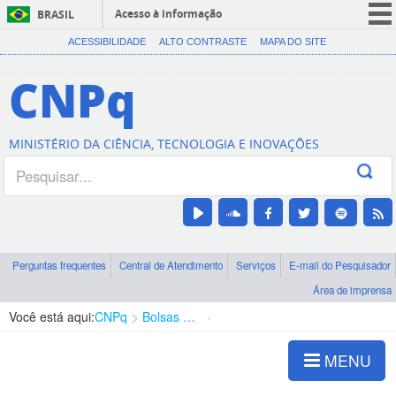
Acesso à informação
BRASIL
CORONAVÍRUS (COVID-19)
ACESSIBILIDADE
ALTO CONTRASTE
MAPA DO SITE
Participe
CNPq
Serviços
Legislação
MINISTÉRIO DA CIÊNCIA, TECNOLOGIA E INOVAÇÕES
Canais
Perguntas frequentes
Central de Atendimento
Serviços
E-mail do Pesquisador
Área de imprensa
Você está aqui:
CNPq
Bolsas e Auxílios Vigentes
Projetos de Pesquisa
MENU