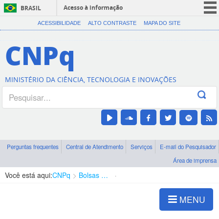
Acesso à informação
BRASIL
CORONAVÍRUS (COVID-19)
ACESSIBILIDADE
ALTO CONTRASTE
MAPA DO SITE
Participe
CNPq
Serviços
Legislação
MINISTÉRIO DA CIÊNCIA, TECNOLOGIA E INOVAÇÕES
Canais
Perguntas frequentes
Central de Atendimento
Serviços
E-mail do Pesquisador
Área de imprensa
Você está aqui:
CNPq
Bolsas e Auxílios Vigentes
Projetos de Pesquisa
MENU