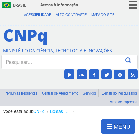
Acesso à informação
BRASIL
CORONAVÍRUS (COVID-19)
ACESSIBILIDADE
ALTO CONTRASTE
MAPA DO SITE
Participe
CNPq
Serviços
Legislação
MINISTÉRIO DA CIÊNCIA, TECNOLOGIA E INOVAÇÕES
Canais
Perguntas frequentes
Central de Atendimento
Serviços
E-mail do Pesquisador
Área de imprensa
Você está aqui:
CNPq
Bolsas e Auxílios Vigentes
Projetos de Pesquisa
MENU