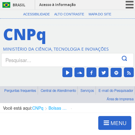
Acesso à informação
BRASIL
CORONAVÍRUS (COVID-19)
ACESSIBILIDADE
ALTO CONTRASTE
MAPA DO SITE
Participe
CNPq
Serviços
Legislação
MINISTÉRIO DA CIÊNCIA, TECNOLOGIA E INOVAÇÕES
Canais
Perguntas frequentes
Central de Atendimento
Serviços
E-mail do Pesquisador
Área de imprensa
Você está aqui:
CNPq
Bolsas e Auxílios Vigentes
Projetos de Pesquisa
MENU