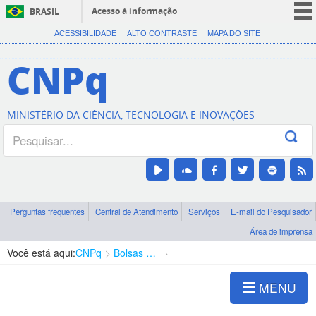
Acesso à informação
BRASIL
CORONAVÍRUS (COVID-19)
ACESSIBILIDADE
ALTO CONTRASTE
MAPA DO SITE
Participe
CNPq
Serviços
Legislação
MINISTÉRIO DA CIÊNCIA, TECNOLOGIA E INOVAÇÕES
Canais
Perguntas frequentes
Central de Atendimento
Serviços
E-mail do Pesquisador
Área de imprensa
Você está aqui:
CNPq
Bolsas e Auxílios Vigentes
Projetos de Pesquisa
MENU