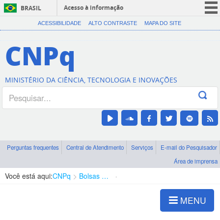
Acesso à informação
BRASIL
CORONAVÍRUS (COVID-19)
ACESSIBILIDADE
ALTO CONTRASTE
MAPA DO SITE
Participe
CNPq
Serviços
Legislação
MINISTÉRIO DA CIÊNCIA, TECNOLOGIA E INOVAÇÕES
Canais
Perguntas frequentes
Central de Atendimento
Serviços
E-mail do Pesquisador
Área de imprensa
Você está aqui:
CNPq
Bolsas e Auxílios Vigentes
Projetos de Pesquisa
MENU