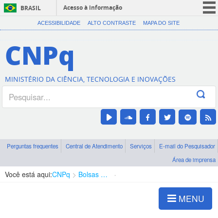
Acesso à informação
BRASIL
CORONAVÍRUS (COVID-19)
ACESSIBILIDADE
ALTO CONTRASTE
MAPA DO SITE
Participe
CNPq
Serviços
Legislação
MINISTÉRIO DA CIÊNCIA, TECNOLOGIA E INOVAÇÕES
Canais
Perguntas frequentes
Central de Atendimento
Serviços
E-mail do Pesquisador
Área de imprensa
Você está aqui:
CNPq
Bolsas e Auxílios Vigentes
Projetos de Pesquisa
MENU