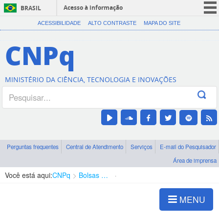
Acesso à informação
BRASIL
CORONAVÍRUS (COVID-19)
ACESSIBILIDADE
ALTO CONTRASTE
MAPA DO SITE
Participe
CNPq
Serviços
Legislação
MINISTÉRIO DA CIÊNCIA, TECNOLOGIA E INOVAÇÕES
Canais
Perguntas frequentes
Central de Atendimento
Serviços
E-mail do Pesquisador
Área de imprensa
Você está aqui:
CNPq
Bolsas e Auxílios Vigentes
Projetos de Pesquisa
MENU