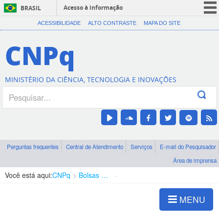
Acesso à informação
BRASIL
CORONAVÍRUS (COVID-19)
ACESSIBILIDADE
ALTO CONTRASTE
MAPA DO SITE
Participe
CNPq
Serviços
Legislação
MINISTÉRIO DA CIÊNCIA, TECNOLOGIA E INOVAÇÕES
Canais
Perguntas frequentes
Central de Atendimento
Serviços
E-mail do Pesquisador
Área de imprensa
Você está aqui:
CNPq
Bolsas e Auxílios Vigentes
Projetos de Pesquisa
MENU