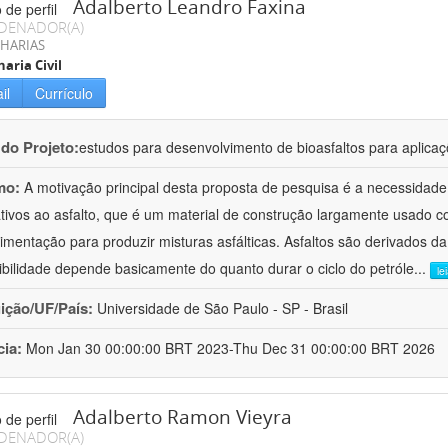
Adalberto Leandro Faxina
DENADOR(A)
HARIAS
aria Civil
il
Currículo
 do Projeto:
estudos para desenvolvimento de bioasfaltos para aplic
mo:
A motivação principal desta proposta de pesquisa é a necessidade
ativos ao asfalto, que é um material de construção largamente usado 
imentação para produzir misturas asfálticas. Asfaltos são derivados da
ibilidade depende basicamente do quanto durar o ciclo do petróle
...
le
uição/UF/País:
Universidade de São Paulo - SP - Brasil
cia:
Mon Jan 30 00:00:00 BRT 2023-Thu Dec 31 00:00:00 BRT 2026
Adalberto Ramon Vieyra
DENADOR(A)