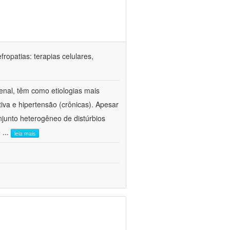
ropatias: terapias celulares,
enal, têm como etiologias mais
iva e hipertensão (crônicas). Apesar
junto heterogêneo de distúrbios
e
...
leia mais