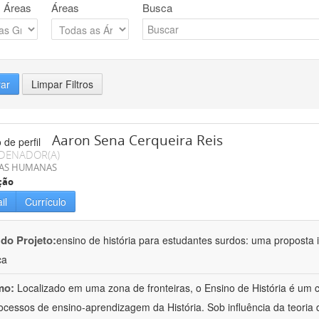
 Áreas
Áreas
Busca
rar
Limpar Filtros
Aaron Sena Cerqueira Reis
DENADOR(A)
IAS HUMANAS
ção
il
Currículo
 do Projeto:
ensino de história para estudantes surdos: uma proposta i
ca
mo:
Localizado em uma zona de fronteiras, o Ensino de História é um
ocessos de ensino-aprendizagem da História. Sob influência da teoria d