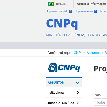
Acesso à informação
BRASIL
Ir para o conteúdo
1
Ir para o menu
2
Ir pa
CNPq
MINISTÉRIO DA CIÊNCIA, TECNOLOGI
Você está aqui:
CNPq
Assuntos
B
Pro
ASSUNTOS
Institucional
País
Bolsas e Auxílios