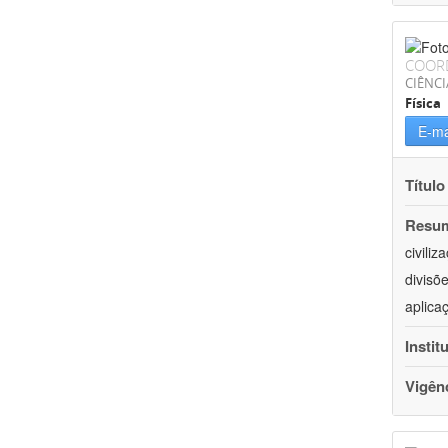
COOR
CIÊNCI
Física
E-ma
Título
Resu
civili
divisõ
aplica
Instit
Vigên