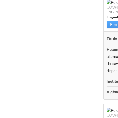
COOR
ENGEN
Engenh
E-ma
Título
Resu
altern
da pav
dispon
Instit
Vigên
COOR