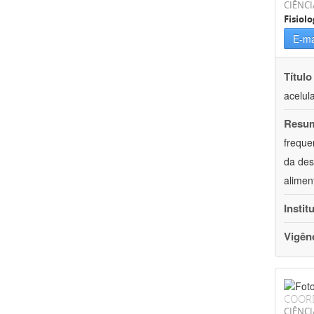
CIÊNCI
Fisiolo
E-ma
Título
acelul
Resu
freque
da des
alimen
Instit
Vigên
COOR
CIÊNCI