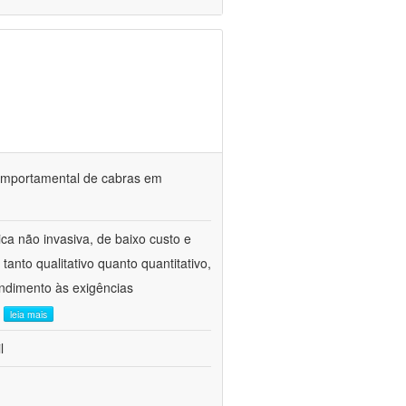
o comportamental de cabras em
ca não invasiva, de baixo custo e
tanto qualitativo quanto quantitativo,
ndimento às exigências
.
leia mais
l