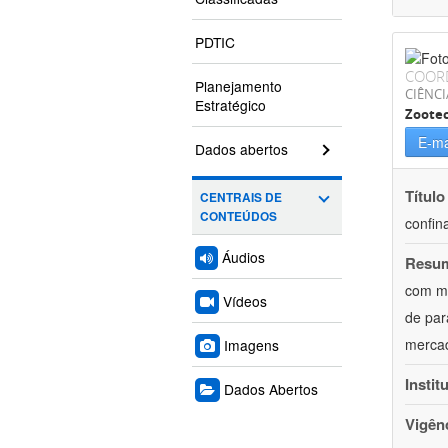
PDTIC
COOR
Planejamento
CIÊNCI
Estratégico
Zoote
E-ma
Dados abertos
Título
CENTRAIS DE
CONTEÚDOS
confin
Áudios
Resu
com mú
Vídeos
de par
mercad
Imagens
Instit
Dados Abertos
Vigên