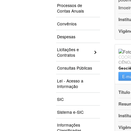
Processos de
limoei
Contas Anuais
Instit
Convênios
Vigên
Despesas
Licitações e
Contratos
COOR
CIÊNCI
Consultas Públicas
Geociê
E-ma
Lei - Acesso a
Informação
Título
SIC
Resu
Sistema e-SIC
Instit
Informações
Vigên
Classificadas