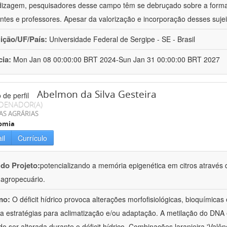
izagem, pesquisadores desse campo têm se debruçado sobre a formaç
ntes e professores. Apesar da valorização e incorporação desses sujei
uição/UF/País:
Universidade Federal de Sergipe - SE - Brasil
cia:
Mon Jan 08 00:00:00 BRT 2024-Sun Jan 31 00:00:00 BRT 2027
Abelmon da Silva Gesteira
DENADOR(A)
AS AGRÁRIAS
omia
il
Currículo
 do Projeto:
potencializando a memória epigenética em citros através d
o agropecuário.
mo:
O déficit hídrico provoca alterações morfofisiológicas, bioquímica
 a estratégias para aclimatização e/ou adaptação. A metilação do DNA 
o ser alterada durante o déficit hídrico. Combinações laranjeira 'Valên