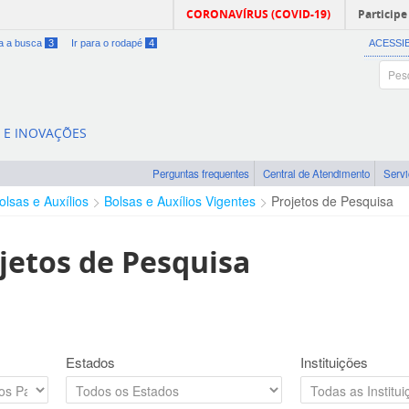
CORONAVÍRUS (COVID-19)
Participe
ra a busca
3
Ir para o rodapé
4
ACESSI
A E INOVAÇÕES
Perguntas frequentes
Central de Atendimento
Serv
olsas e Auxílios
Bolsas e Auxílios Vigentes
Projetos de Pesquisa
jetos de Pesquisa
Estados
Instituições