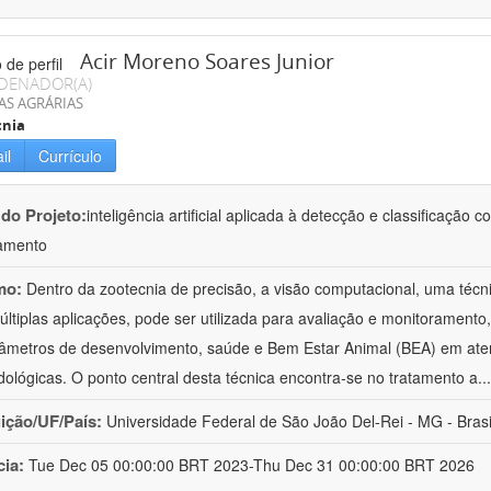
Acir Moreno Soares Junior
DENADOR(A)
AS AGRÁRIAS
cnia
il
Currículo
 do Projeto:
inteligência artificial aplicada à detecção e classificaçã
amento
mo:
Dentro da zootecnia de precisão, a visão computacional, uma técni
ltiplas aplicações, pode ser utilizada para avaliação e monitoramento, 
âmetros de desenvolvimento, saúde e Bem Estar Animal (BEA) em ate
ológicas. O ponto central desta técnica encontra-se no tratamento a
..
uição/UF/País:
Universidade Federal de São João Del-Rei - MG - Brasi
cia:
Tue Dec 05 00:00:00 BRT 2023-Thu Dec 31 00:00:00 BRT 2026