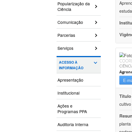
Aprend
Popularização da
Ciência
estuda
Comunicação
Instit
Vigên
Parcerias
Serviços
COOR
ACESSO À
CIÊNCI
INFORMAÇÃO
Agron
Apresentação
E-ma
Institucional
Título
cultiv
Ações e
Programas PPA
Resu
planta
Auditoria Interna
podend