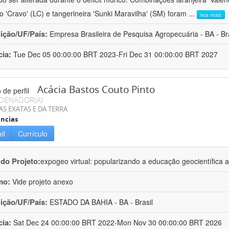
ro 'Cravo' (LC) e tangerineira 'Sunki Maravilha' (SM) foram
...
leia mais
uição/UF/País:
Empresa Brasileira de Pesquisa Agropecuária - BA - Bra
cia:
Tue Dec 05 00:00:00 BRT 2023-Fri Dec 31 00:00:00 BRT 2027
Acácia Bastos Couto Pinto
DENADOR(A)
AS EXATAS E DA TERRA
ncias
il
Currículo
 do Projeto:
expogeo virtual: popularizando a educação geocientífica a
mo:
Vide projeto anexo
uição/UF/País:
ESTADO DA BAHIA - BA - Brasil
cia:
Sat Dec 24 00:00:00 BRT 2022-Mon Nov 30 00:00:00 BRT 2026