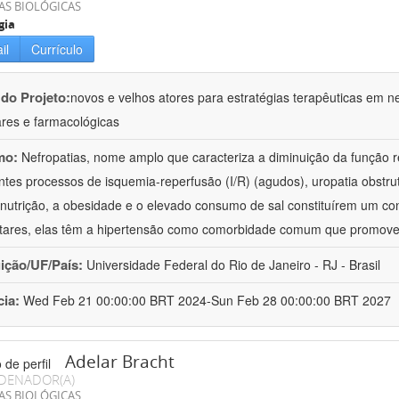
AS BIOLÓGICAS
gia
il
Currículo
 do Projeto:
novos e velhos atores para estratégias terapêuticas em nef
ares e farmacológicas
mo:
Nefropatias, nome amplo que caracteriza a diminuição da função r
ntes processos de isquemia-reperfusão (I/R) (agudos), uropatia obstrut
nutrição, a obesidade e o elevado consumo de sal constituírem um con
tares, elas têm a hipertensão como comorbidade comum que promov
uição/UF/País:
Universidade Federal do Rio de Janeiro - RJ - Brasil
cia:
Wed Feb 21 00:00:00 BRT 2024-Sun Feb 28 00:00:00 BRT 2027
Adelar Bracht
DENADOR(A)
AS BIOLÓGICAS