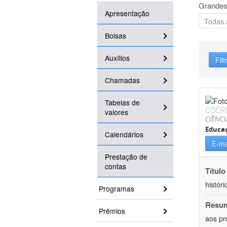
Grandes
Apresentação
Bolsas
Auxílios
Filt
Chamadas
Tabelas de
COOR
valores
CIÊNC
Educa
Calendários
E-ma
Prestação de
contas
Título
históri
Programas
Resu
Prêmios
aos pr