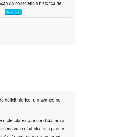
ão da consciência histórica de
...
leia mais
o déficit hídrico: um avanço no
s e moleculares que condicionam a
é sensível e dinâmica nas plantas,
cia' (LA) com os porta-enxertos