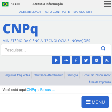
Acesso à informação
BRASIL
CORONAVÍRUS (COVID-19)
ACESSIBILIDADE
ALTO CONTRASTE
MAPA DO SITE
Participe
CNPq
Serviços
Legislação
MINISTÉRIO DA CIÊNCIA, TECNOLOGIA E INOVAÇÕES
Canais
Perguntas frequentes
Central de Atendimento
Serviços
E-mail do Pesquisador
Área de imprensa
Você está aqui:
CNPq
Bolsas e Auxílios Vigentes
Projetos de Pesquisa
MENU