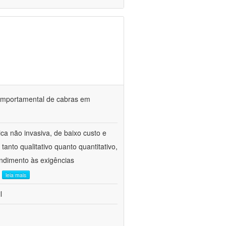
o comportamental de cabras em
ca não invasiva, de baixo custo e
tanto qualitativo quanto quantitativo,
ndimento às exigências
.
leia mais
l