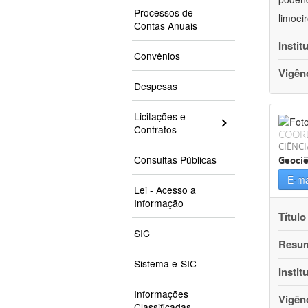
Processos de
limoei
Contas Anuais
Instit
Convênios
Vigên
Despesas
Licitações e
Contratos
COOR
CIÊNCI
Consultas Públicas
Geociê
E-ma
Lei - Acesso a
Informação
Título
SIC
Resu
Sistema e-SIC
Instit
Informações
Vigên
Classificadas