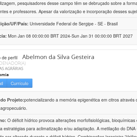
izagem, pesquisadores desse campo têm se debruçado sobre a formaç
ntes e professores. Apesar da valorização e incorporação desses sujei
uição/UF/País:
Universidade Federal de Sergipe - SE - Brasil
cia:
Mon Jan 08 00:00:00 BRT 2024-Sun Jan 31 00:00:00 BRT 2027
Abelmon da Silva Gesteira
DENADOR(A)
AS AGRÁRIAS
omia
il
Currículo
 do Projeto:
potencializando a memória epigenética em citros através d
o agropecuário.
mo:
O déficit hídrico provoca alterações morfofisiológicas, bioquímica
 a estratégias para aclimatização e/ou adaptação. A metilação do DNA 
o ser alterada durante o déficit hídrico. Combinações laranjeira 'Valên