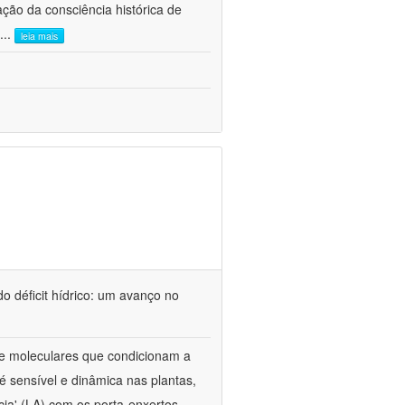
ão da consciência histórica de
...
leia mais
o déficit hídrico: um avanço no
s e moleculares que condicionam a
é sensível e dinâmica nas plantas,
cia' (LA) com os porta-enxertos