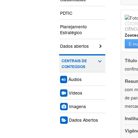
PDTIC
COOR
Planejamento
CIÊNCI
Estratégico
Zoote
E-ma
Dados abertos
Título
CENTRAIS DE
CONTEÚDOS
confin
Áudios
Resu
com mú
Vídeos
de par
mercad
Imagens
Instit
Dados Abertos
Vigên