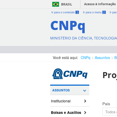
Acesso à informação
BRASIL
Ir para o conteúdo
1
Ir para o menu
2
Ir pa
CNPq
MINISTÉRIO DA CIÊNCIA, TECNOLOGI
Você está aqui:
CNPq
Assuntos
B
Pro
ASSUNTOS
Institucional
País
Bolsas e Auxílios