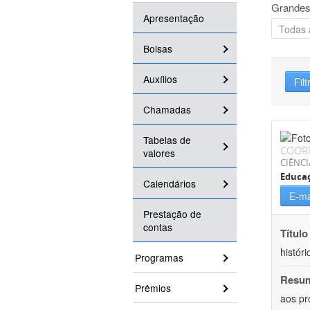
Grandes
Apresentação
Bolsas
Auxílios
Filt
Chamadas
Tabelas de
COOR
valores
CIÊNC
Educa
Calendários
E-ma
Prestação de
contas
Título
históri
Programas
Resu
Prêmios
aos pr