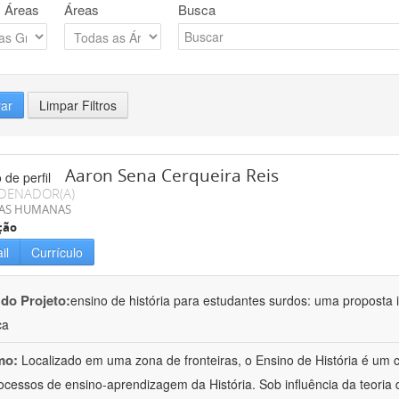
 Áreas
Áreas
Busca
rar
Limpar Filtros
Aaron Sena Cerqueira Reis
DENADOR(A)
IAS HUMANAS
ção
il
Currículo
 do Projeto:
ensino de história para estudantes surdos: uma proposta i
ca
mo:
Localizado em uma zona de fronteiras, o Ensino de História é um
ocessos de ensino-aprendizagem da História. Sob influência da teoria d