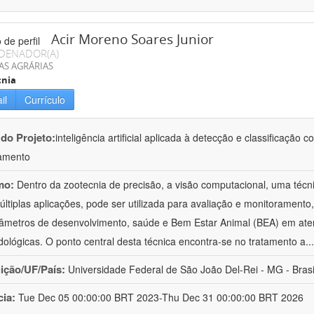
Acir Moreno Soares Junior
DENADOR(A)
AS AGRÁRIAS
cnia
il
Currículo
 do Projeto:
inteligência artificial aplicada à detecção e classificaçã
amento
mo:
Dentro da zootecnia de precisão, a visão computacional, uma técni
ltiplas aplicações, pode ser utilizada para avaliação e monitoramento, 
âmetros de desenvolvimento, saúde e Bem Estar Animal (BEA) em ate
ológicas. O ponto central desta técnica encontra-se no tratamento a
..
uição/UF/País:
Universidade Federal de São João Del-Rei - MG - Brasi
cia:
Tue Dec 05 00:00:00 BRT 2023-Thu Dec 31 00:00:00 BRT 2026