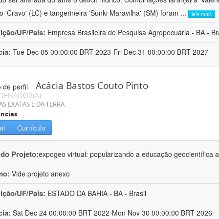
ro 'Cravo' (LC) e tangerineira 'Sunki Maravilha' (SM) foram
...
leia mais
uição/UF/País:
Empresa Brasileira de Pesquisa Agropecuária - BA - Bra
cia:
Tue Dec 05 00:00:00 BRT 2023-Fri Dec 31 00:00:00 BRT 2027
Acácia Bastos Couto Pinto
DENADOR(A)
AS EXATAS E DA TERRA
ncias
il
Currículo
 do Projeto:
expogeo virtual: popularizando a educação geocientífica a
mo:
Vide projeto anexo
uição/UF/País:
ESTADO DA BAHIA - BA - Brasil
cia:
Sat Dec 24 00:00:00 BRT 2022-Mon Nov 30 00:00:00 BRT 2026