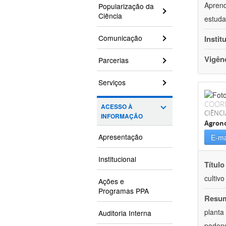
Aprend
Popularização da
Ciência
estuda
Comunicação
Instit
Vigên
Parcerias
Serviços
COOR
ACESSO À
CIÊNCI
INFORMAÇÃO
Agron
Apresentação
E-ma
Institucional
Título
cultiv
Ações e
Programas PPA
Resu
planta
Auditoria Interna
podend