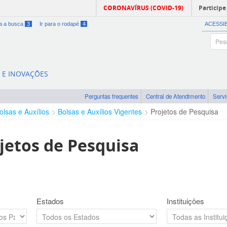
CORONAVÍRUS (COVID-19)
Participe
ra a busca
3
Ir para o rodapé
4
ACESSI
A E INOVAÇÕES
Perguntas frequentes
Central de Atendimento
Serv
olsas e Auxílios
Bolsas e Auxílios Vigentes
Projetos de Pesquisa
jetos de Pesquisa
Estados
Instituições