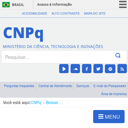
Acesso à informação
BRASIL
CORONAVÍRUS (COVID-19)
ACESSIBILIDADE
ALTO CONTRASTE
MAPA DO SITE
Participe
CNPq
Serviços
Legislação
MINISTÉRIO DA CIÊNCIA, TECNOLOGIA E INOVAÇÕES
Canais
Perguntas frequentes
Central de Atendimento
Serviços
E-mail do Pesquisador
Área de imprensa
Você está aqui:
CNPq
Bolsas e Auxílios Vigentes
Projetos de Pesquisa
MENU