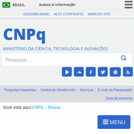
Acesso à informação
BRASIL
CORONAVÍRUS (COVID-19)
ACESSIBILIDADE
ALTO CONTRASTE
MAPA DO SITE
Participe
CNPq
Serviços
Legislação
MINISTÉRIO DA CIÊNCIA, TECNOLOGIA E INOVAÇÕES
Canais
Perguntas frequentes
Central de Atendimento
Serviços
E-mail do Pesquisador
Área de imprensa
Você está aqui:
CNPq
Bolsas e Auxílios Vigentes
Projetos de Pesquisa
MENU