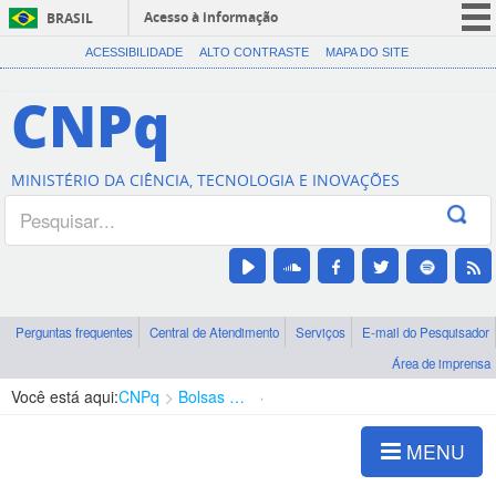
Acesso à informação
BRASIL
CORONAVÍRUS (COVID-19)
ACESSIBILIDADE
ALTO CONTRASTE
MAPA DO SITE
Participe
CNPq
Serviços
Legislação
MINISTÉRIO DA CIÊNCIA, TECNOLOGIA E INOVAÇÕES
Canais
Perguntas frequentes
Central de Atendimento
Serviços
E-mail do Pesquisador
Área de imprensa
Você está aqui:
CNPq
Bolsas e Auxílios Vigentes
Projetos de Pesquisa
MENU